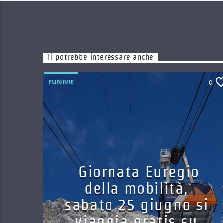
Ti potrebbe interessare anche
FUNIVIE
0
Giornata Euregio
della mobilità,
sabato 25 giugno si
viaggia gratis su