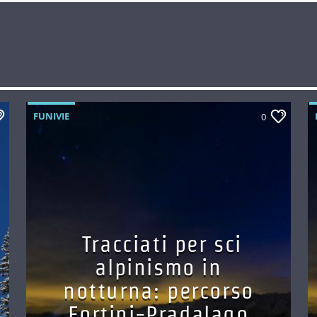
FUNIVIE
0
Tracciati per sci
alpinismo in
notturna: percorso
Fortini-Pradalago