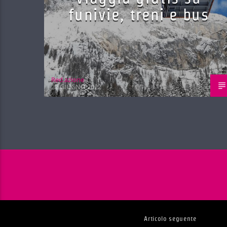
funivie, treni e bus
Red.azione
22 GIUGNO 2022
Articolo seguente