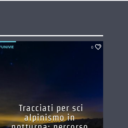
FUNIVIE
0
Tracciati per sci
alpinismo in
notturna: percorso