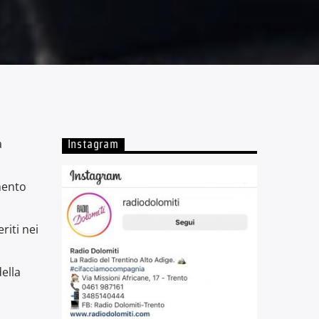
a
Instagram
mento
riti nei
ella