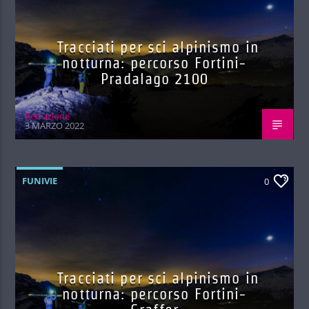
Tracciati per sci alpinismo in
notturna: percorso Fortini-
Pradalago 2100
Red.azione
3 MARZO 2022
FUNIVIE
0
Tracciati per sci alpinismo in
notturna: percorso Fortini-