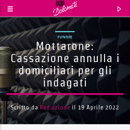
FUNIVIE
Mottarone:
Cassazione annulla i
domiciliari per gli
indagati
Scritto da
Red.azione
il 19 Aprile 2022
Traccia corrente
Titolo
Artista