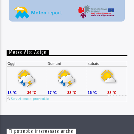
Meteo Alto Adige
Oggi
Domani
sabato
18 °C
36 °C
17 °C
33 °C
16 °C
33 °C
©
Servizio meteo provinciale
Ti potrebbe interessare anche