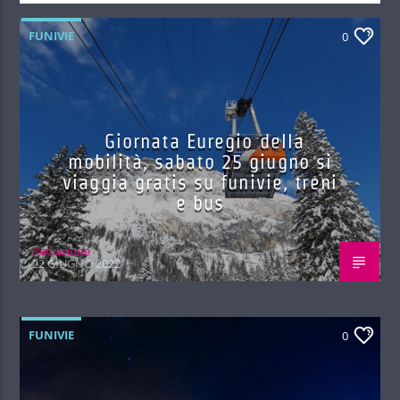
FUNIVIE
0
Giornata Euregio della
mobilità, sabato 25 giugno si
viaggia gratis su funivie, treni
e bus
Red.azione
22 GIUGNO 2022
FUNIVIE
0