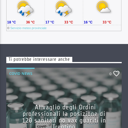
18 °C
36 °C
17 °C
33 °C
16 °C
33 °C
©
Servizio meteo provinciale
Ti potrebbe interessare anche
COVID NEWS
0
Al vaglio degli Ordini
professionali la posizione di
120 sanitari no vax guariti in
Trentino