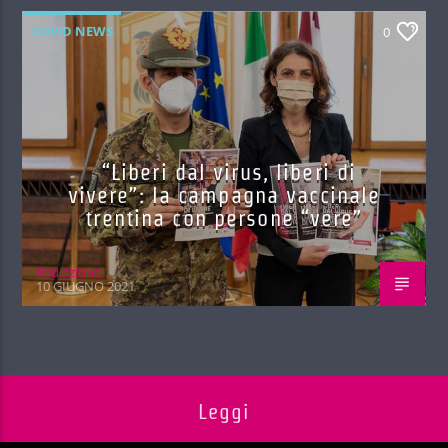
COVID NEWS
0
“Liberi dal virus, liberi di
vivere”: la campagna vaccinale
trentina con persone “vere”
Red.azione
10 GIUGNO 2021
Leggi