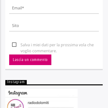
Salva i miei dati per la prossima vola che
voglio commentare.
Instagram