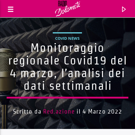
COVID NEWS
Monitoraggio
regionale Covid19 del
4 marzo, l’analisi dei
dati settimanali
Scritto da
Red.azione
il 4 Marzo 2022
Traccia corrente
Titolo
Artista