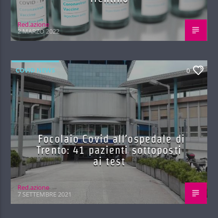
Red.azione
2 MARZO 2022
COVID NEWS
0
Focolaio Covid all’ospedale di
Trento: 41 pazienti sottoposti
ai test
Red.azione
7 SETTEMBRE 2021