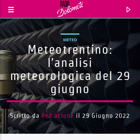
METEO
Meteotrentino:
l’analisi
meteorologica del 29
giugno
Scritto da
Red.azione
il 29 Giugno 2022
Traccia corrente
Titolo
Artista