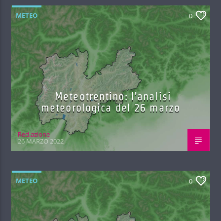
METEO
0
Meteotrentino: l’analisi
meteorologica del 26 marzo
Red.azione
26 MARZO 2022
METEO
0