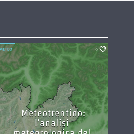
METEO
0
Meteotrentino:
l’analisi
meteorologica del