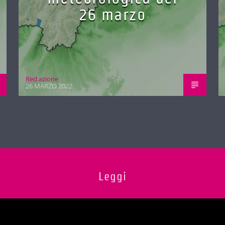
26 marzo
Red.azione
26 MARZO 2022
Leggi