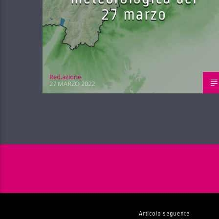
27 marzo
Red.azione
27 MARZO 2022
Articolo seguente