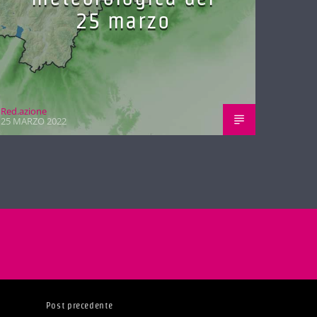
25 marzo
Red.azione
25 MARZO 2022
Post precedente