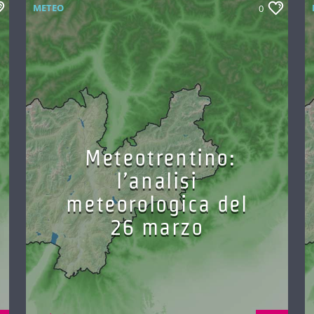
METEO
0
Meteotrentino:
l’analisi
meteorologica del
26 marzo