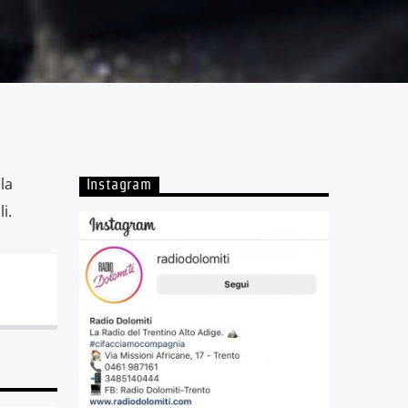
la
Instagram
i.