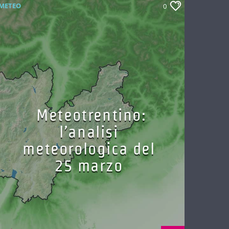
METEO
0
Meteotrentino:
l’analisi
meteorologica del
25 marzo