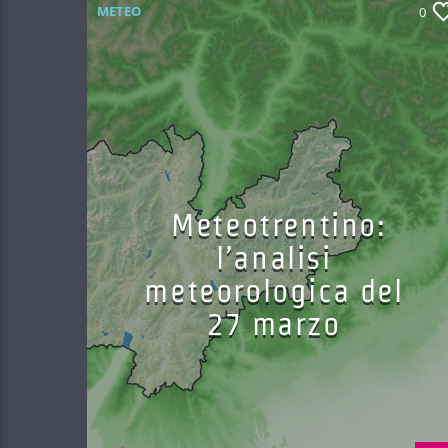
METEO
0
Meteotrentino:
l’analisi
meteorologica del
27 marzo