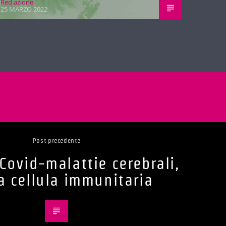
Red.azione
25 MARZO 2022
Post precedente
ovid-malattie cerebrali,
a cellula immunitaria