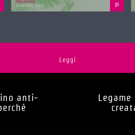
Red.azione
26 MARZO 2022
Leggi
ino anti-
Legame C
perchè
creat