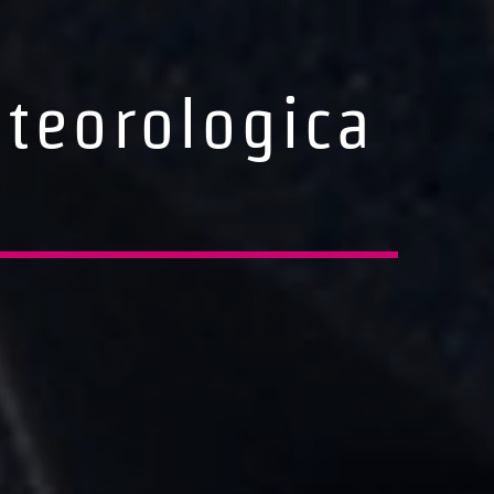
eteorologica
e