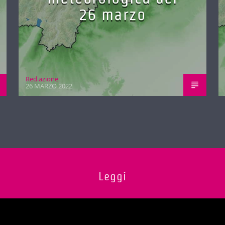
26 marzo
Red.azione
26 MARZO 2022
Leggi