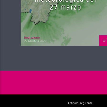
27 marzo
Red.azione
27 MARZO 2022
Articolo seguente