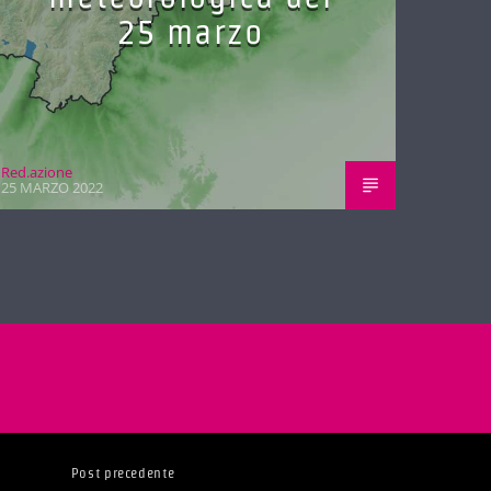
25 marzo
Red.azione
25 MARZO 2022
Post precedente