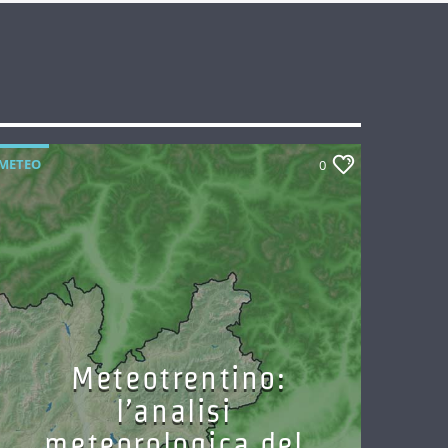
METEO
0
Meteotrentino:
l’analisi
meteorologica del