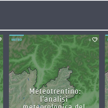
METEO
0
Meteotrentino:
l’analisi
meteorologica del