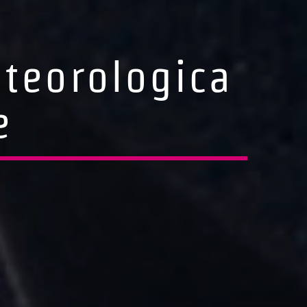
eteorologica
e