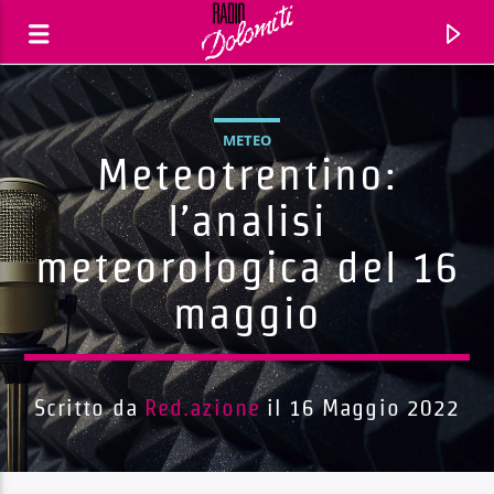
METEO
Meteotrentino:
l’analisi
meteorologica del 16
maggio
Scritto da
Red.azione
il 16 Maggio 2022
Traccia corrente
Titolo
Artista