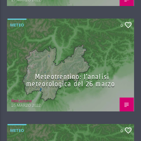
METEO
0
Meteotrentino: l’analisi
meteorologica del 26 marzo
Red.azione
26 MARZO 2022
METEO
0