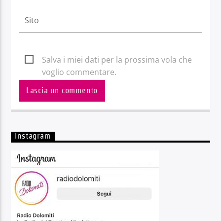
Salva i miei dati per la prossima vola che
voglio commentare.
Instagram