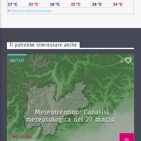
17 °C
33 °C
16 °C
33 °C
16 °C
34 °C
©
Servizio meteo provinciale
Ti potrebbe interessare anche
METEO
0
Meteotrentino: l’analisi
meteorologica del 27 marzo
Red.azione
27 MARZO 2022