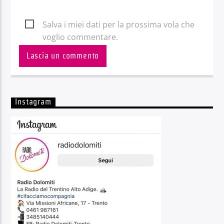
Salva i miei dati per la prossima vola che
voglio commentare.
Instagram