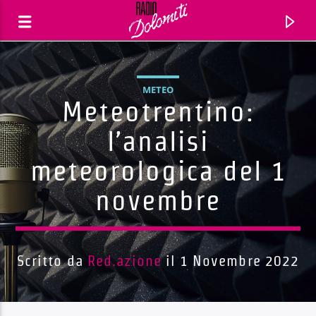
METEO
Meteotrentino:
l’analisi
meteorologica del 1
novembre
Scritto da
Red.azione
il 1 Novembre 2022
Traccia corrente
Titolo
Artista