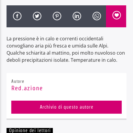
La pressione è in calo e correnti occidentali
Radio Dolomiti
convogliano aria più fresca e umida sulle Alpi.
Qualche schiarita al mattino, poi molto nuvoloso con
deboli precipitazioni isolate. Temperature in calo.
Autore
Red.azione
Archivio di questo autore
Opinione dei lettori