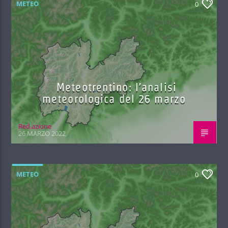
METEO
0
Meteotrentino: l’analisi
meteorologica del 26 marzo
Red.azione
26 MARZO 2022
METEO
0