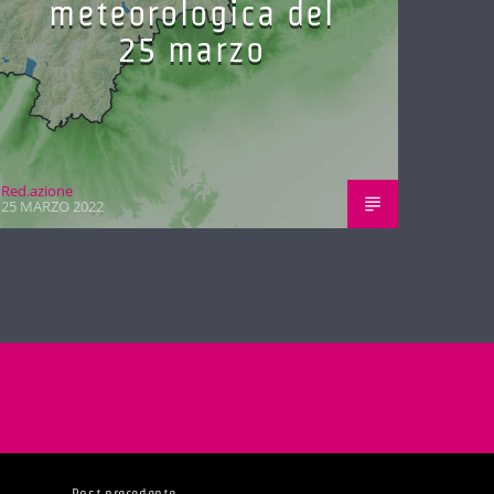
meteorologica del
25 marzo
Red.azione
25 MARZO 2022
Post precedente