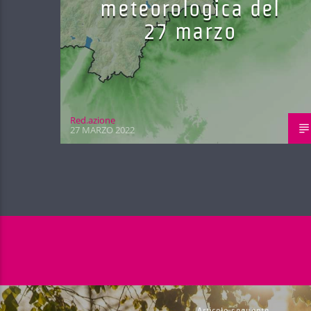
meteorologica del
27 marzo
Red.azione
27 MARZO 2022
Articolo seguente