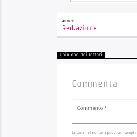
Autore
Red.azione
Opinione dei lettori
Commenta
La tua email non sarà pubblica. I campi r