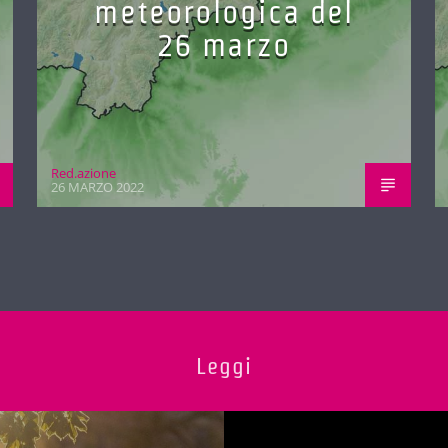
meteorologica del
26 marzo
Red.azione
26 MARZO 2022
Leggi