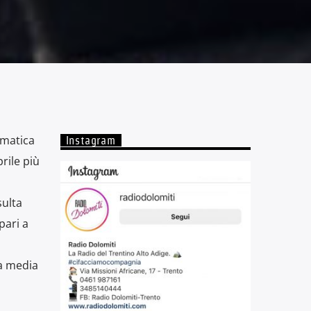
imatica
Instagram
rile più
sulta
pari a
la media