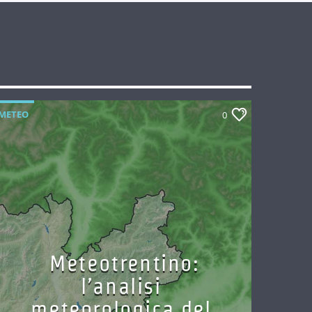
METEO
0
Meteotrentino:
l’analisi
meteorologica del