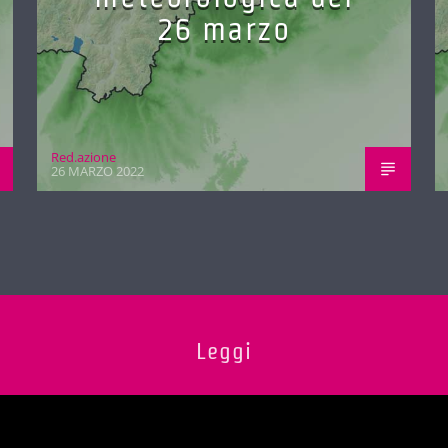
26 marzo
Red.azione
26 MARZO 2022
Leggi