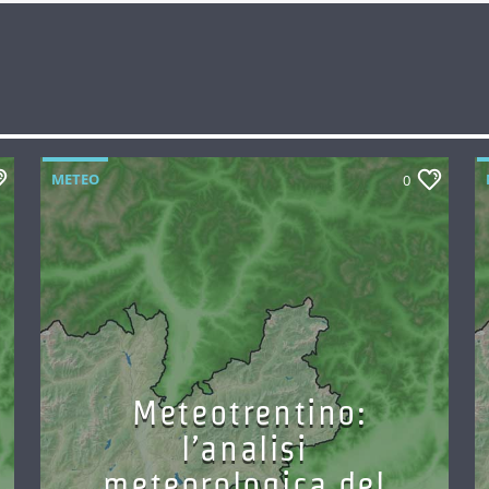
METEO
0
Meteotrentino:
l’analisi
meteorologica del