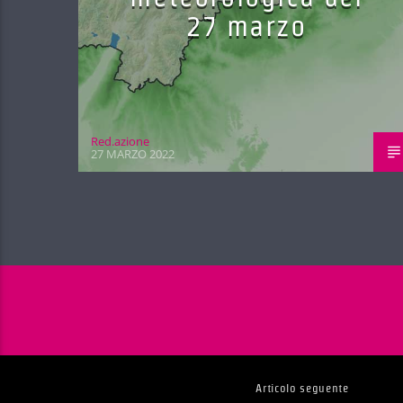
27 marzo
Red.azione
27 MARZO 2022
Articolo seguente