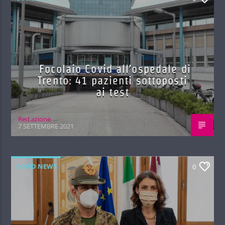
Focolaio Covid all’ospedale di
Trento: 41 pazienti sottoposti
ai test
Red.azione
7 SETTEMBRE 2021
COVID NEWS
0