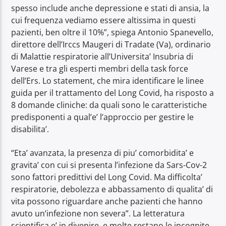
spesso include anche depressione e stati di ansia, la
cui frequenza vediamo essere altissima in questi
pazienti, ben oltre il 10%”, spiega Antonio Spanevello,
direttore dell’Irccs Maugeri di Tradate (Va), ordinario
di Malattie respiratorie all’Universita’ Insubria di
Varese e tra gli esperti membri della task force
dell’Ers. Lo statement, che mira identificare le linee
guida per il trattamento del Long Covid, ha risposto a
8 domande cliniche: da quali sono le caratteristiche
predisponenti a qual’e’ l’approccio per gestire le
disabilita’.
“Eta’ avanzata, la presenza di piu’ comorbidita’ e
gravita’ con cui si presenta l’infezione da Sars-Cov-2
sono fattori predittivi del Long Covid. Ma difficolta’
respiratorie, debolezza e abbassamento di qualita’ di
vita possono riguardare anche pazienti che hanno
avuto un’infezione non severa”. La letteratura
scientifica e’ in divenire, e molte restano le incognite.