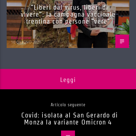
“Liberi dal virus, liberi di
vivere”: la campagna vaccinale
trentina con persone “vere”
Red.azione
10 GIUGNO 2021
Leggi
Articolo seguente
Covid: isolata al San Gerardo di
Monza la variante Omicron 4