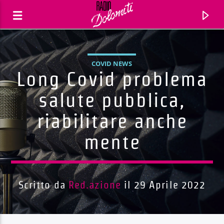
COVID NEWS
Long Covid problema
salute pubblica,
riabilitare anche
mente
Scritto da
Red.azione
il 29 Aprile 2022
Traccia corrente
Titolo
Artista