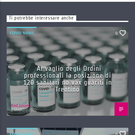
Ti potrebbe interessare anche
COVID NEWS
0
Al vaglio degli Ordini
professionali la posizione di
120 sanitari no vax guariti in
Trentino
Red.azione
2 MARZO 2022
COVID NEWS
0