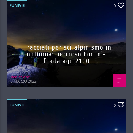
FUNIVIE
0
Tracciati per sci alpinismo in
notturna: percorso Fortini-
Pradalago 2100
Red.azione
3 MARZO 2022
FUNIVIE
0