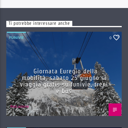
Ti potrebbe interessare anche
FUNIVIE
0
Giornata Euregio della
mobilità, sabato 25 giugno si
viaggia gratis su funivie, treni
e bus
Red.azione
22 GIUGNO 2022