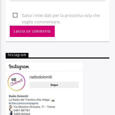
Salva i miei dati per la prossima vola che
voglio commentare.
Instagram