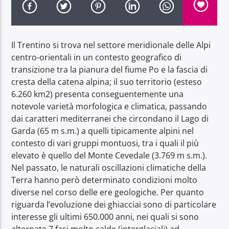
Il Trentino si trova nel settore meridionale delle Alpi
centro-orientali in un contesto geografico di
transizione tra la pianura del fiume Po e la fascia di
Radio Dolomiti
cresta della catena alpina; il suo territorio (esteso
6.260 km2) presenta conseguentemente una
notevole varietà morfologica e climatica, passando
dai caratteri mediterranei che circondano il Lago di
Garda (65 m s.m.) a quelli tipicamente alpini nel
contesto di vari gruppi montuosi, tra i quali il più
elevato è quello del Monte Cevedale (3.769 m s.m.).
Nel passato, le naturali oscillazioni climatiche della
Terra hanno però determinato condizioni molto
diverse nel corso delle ere geologiche. Per quanto
riguarda l’evoluzione dei ghiacciai sono di particolare
interesse gli ultimi 650.000 anni, nei quali si sono
alternate 7 fasi molto calde (interglaciali) ad