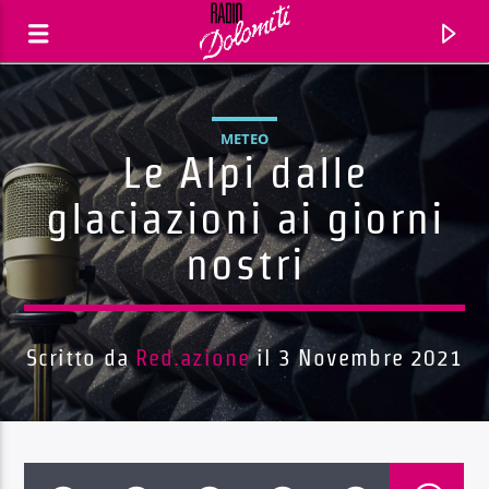
METEO
Le Alpi dalle
glaciazioni ai giorni
nostri
Scritto da
Red.azione
il 3 Novembre 2021
Traccia corrente
Titolo
Artista