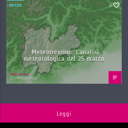
METEO
0
Meteotrentino: l’analisi
meteorologica del 25 marzo
Red.azione
25 MARZO 2022
Leggi