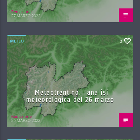
Red.azione
27 MARZO 2022
METEO
0
Meteotrentino: l’analisi
meteorologica del 26 marzo
Red.azione
26 MARZO 2022