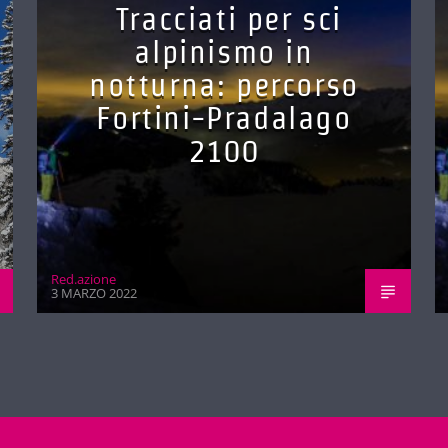
Tracciati per sci
alpinismo in
notturna: percorso
Fortini-Pradalago
2100
Red.azione
3 MARZO 2022