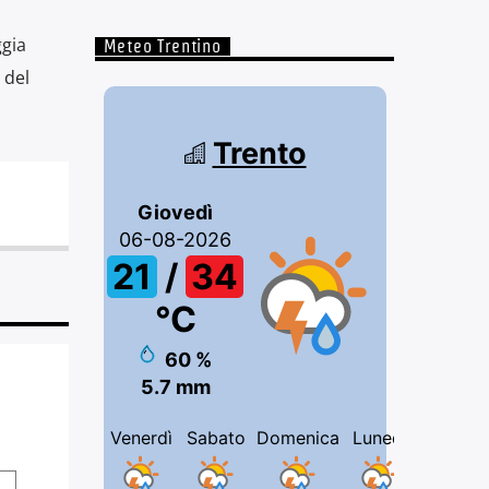
ggia
Meteo Trentino
 del