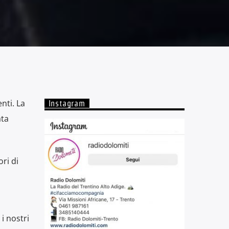
nti. La
Instagram
ata
ri di
i nostri