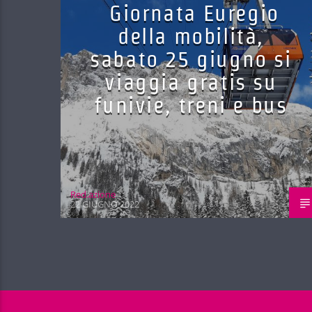
Giornata Euregio
della mobilità,
sabato 25 giugno si
viaggia gratis su
funivie, treni e bus
Red.azione
22 GIUGNO 2022