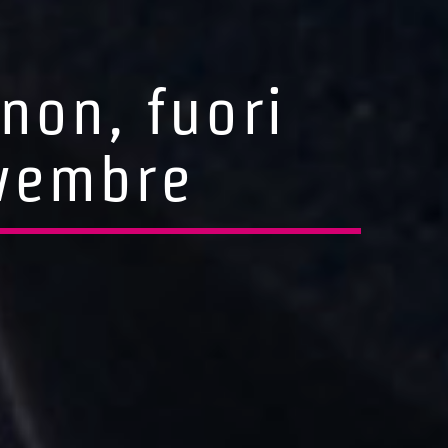
enon, fuori
ovembre