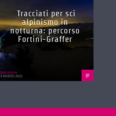
Tracciati per sci
alpinismo in
notturna: percorso
Fortini-Graffer
Red.azione
3 MARZO 2022