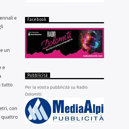
iennali e
Facebook
li
te un
e e
a
Pubblicità
 tutto
Per la vostra pubblicità su Radio
Dolomiti:
etri, con
a quattro