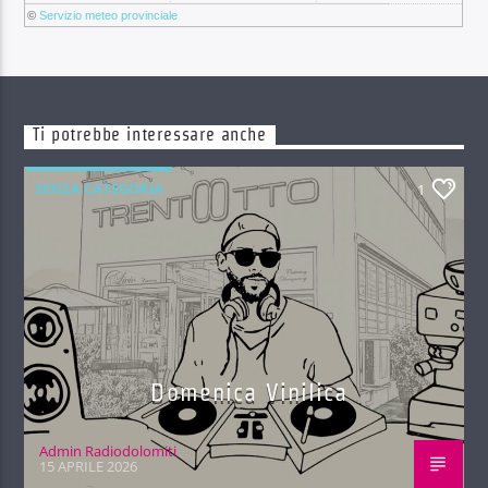
©
Servizio meteo provinciale
Ti potrebbe interessare anche
SENZA CATEGORIA
1
Domenica Vinilica
Admin Radiodolomiti
15 APRILE 2026