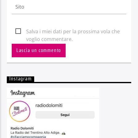
Salva i miei dati per la prossima vola che
voglio commentare.
Instagram