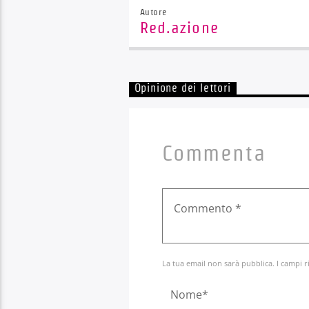
Autore
Red.azione
Opinione dei lettori
Commenta
La tua email non sarà pubblica. I campi r