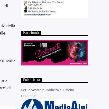
ia di
ria della
lle
Facebook
te dovute
lore
Pubblicità
rdi di
Per la vostra pubblicità su Radio
Dolomiti: