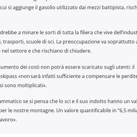
si aggiunge il gasolio utilizzato dai mezzi battipista, risch
bbe a minare le sorti di tutta la filiera che vive dell’indust
 trasporti, scuole di sci. La preoccupazione va soprattutto a
nel settore e che rischiano di chiudere.
ento dei costi non potrà essere scaricato sugli utenti: il
skipass «non sarà infatti sufficiente a compensare le perdi
 si sono moltiplicati».
rammatico se si pensa che lo sci e il suo indotto hanno un va
per le nostre montagne. Un valore quantificabile in “6,5 milia
lavoro».