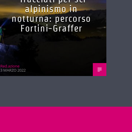
alpinismo in
notturna: percorso
Fortini-Graffer
Red.azione
3 MARZO 2022