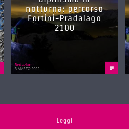
notturna: percorso
Fortini-Pradalago
2100
Red.azione
3 MARZO 2022
Leggi