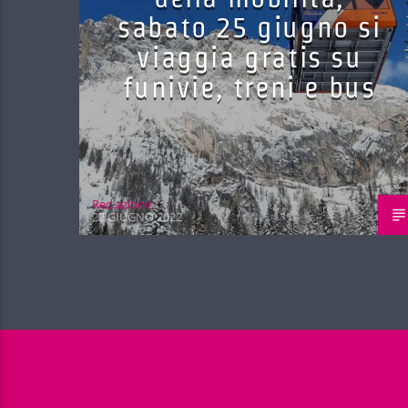
sabato 25 giugno si
viaggia gratis su
funivie, treni e bus
Red.azione
22 GIUGNO 2022