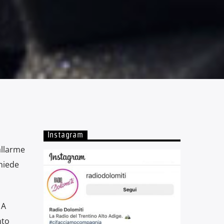
Instagram
allarme
chiede
 A
nto