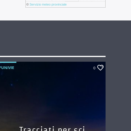
©
Servizio meteo provinciale
FUNIVIE
0
Tracciati per sci