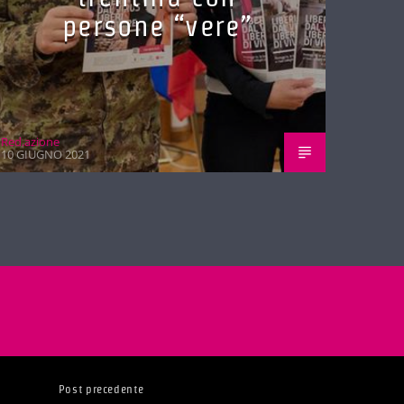
persone “vere”
Red.azione
10 GIUGNO 2021
Post precedente