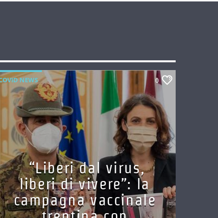
COVID NEWS
0
“Liberi dal virus,
liberi di vivere”: la
campagna vaccinale
trentina con