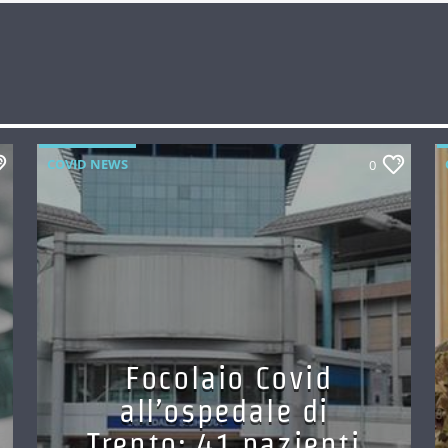
COVID NEWS
0
Focolaio Covid
all’ospedale di
Trento: 41 pazienti