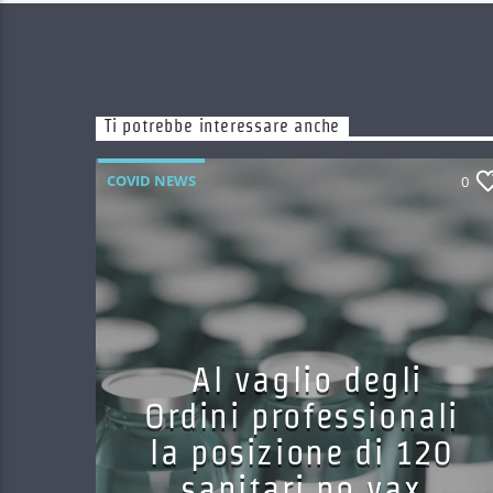
Ti potrebbe interessare anche
COVID NEWS
0
Al vaglio degli
Ordini professionali
la posizione di 120
sanitari no vax