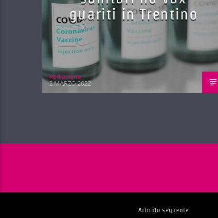
guariti in Trentino
Red.azione
2 MARZO 2022
Articolo seguente