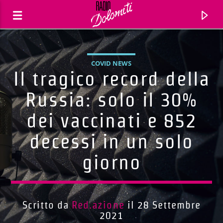
COVID NEWS
Il tragico record della
Russia: solo il 30%
dei vaccinati e 852
decessi in un solo
giorno
Traccia corrente
Titolo
Scritto da
Red.azione
il 28 Settembre
2021
Artista