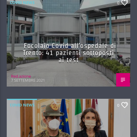
COVID NEWS
0
Focolaio Covid all’ospedale di
Trento: 41 pazienti sottoposti
ai test
Red.azione
7 SETTEMBRE 2021
COVID NEWS
0