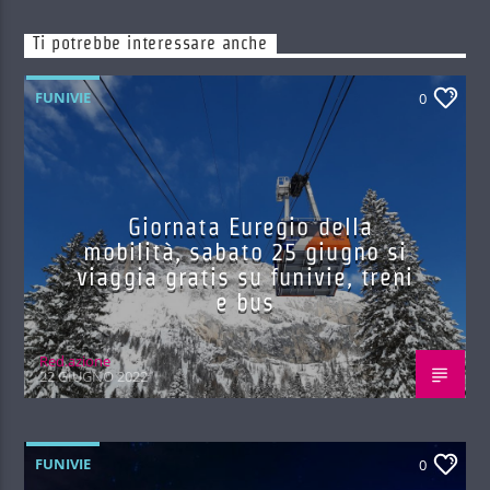
Ti potrebbe interessare anche
FUNIVIE
0
Giornata Euregio della
mobilità, sabato 25 giugno si
viaggia gratis su funivie, treni
e bus
Red.azione
22 GIUGNO 2022
FUNIVIE
0