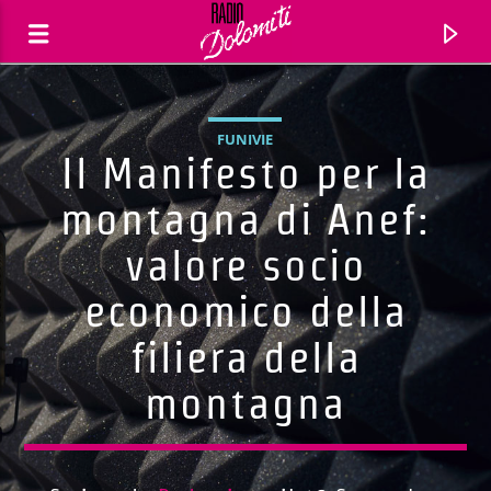
FUNIVIE
Il Manifesto per la
montagna di Anef:
valore socio
economico della
filiera della
montagna
Traccia corrente
Titolo
Artista