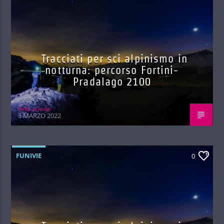
Tracciati per sci alpinismo in
notturna: percorso Fortini-
Pradalago 2100
Red.azione
3 MARZO 2022
FUNIVIE
0