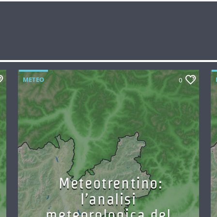
METEO
0
Meteotrentino:
l’analisi
meteorologica del