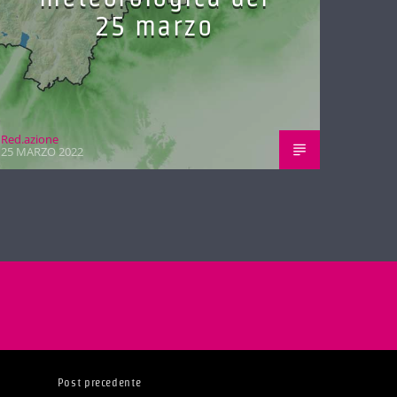
25 marzo
Red.azione
25 MARZO 2022
Post precedente