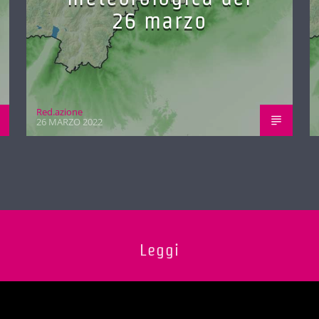
26 marzo
Red.azione
26 MARZO 2022
Leggi