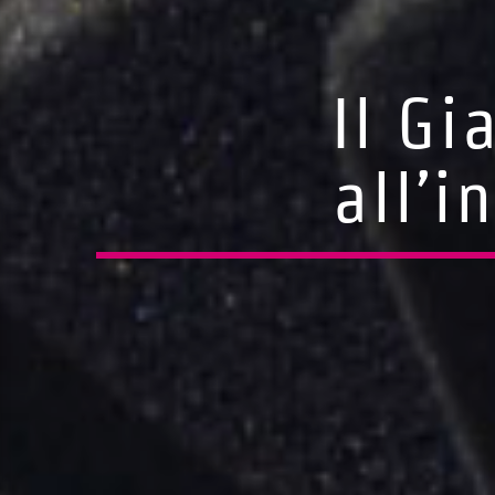
Il Gi
all’