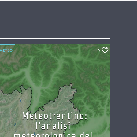
METEO
0
Meteotrentino:
l’analisi
meteorologica del