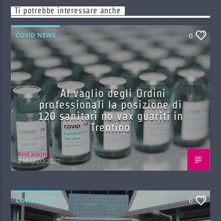
Ti potrebbe interessare anche
COVID NEWS
0
Al vaglio degli Ordini
professionali la posizione di
120 sanitari no vax guariti in
Trentino
Red.azione
2 MARZO 2022
COVID NEWS
0