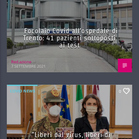
Focolaio Covid all’ospedale di
Trento: 41 pazienti sottoposti
ai test
Red.azione
7 SETTEMBRE 2021
COVID NEWS
0
“Liberi dal virus, liberi di