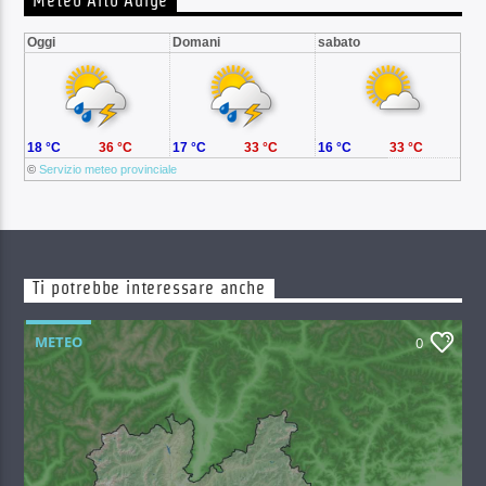
Meteo Alto Adige
Oggi
Domani
sabato
18 °C
36 °C
17 °C
33 °C
16 °C
33 °C
©
Servizio meteo provinciale
Ti potrebbe interessare anche
METEO
0