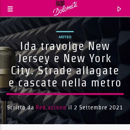
METEO
Ida travolge New
Jersey e New York
City. Strade allagate
e cascate nella metro
Scritto da
Red.azione
il 2 Settembre 2021
Traccia corrente
Titolo
Artista