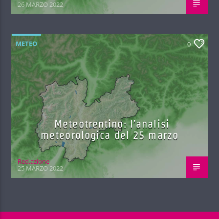
26 MARZO 2022
METEO
0
Meteotrentino: l’analisi
meteorologica del 25 marzo
Red.azione
25 MARZO 2022