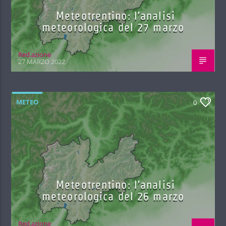
Meteotrentino: l’analisi
meteorologica del 27 marzo
Red.azione
27 MARZO 2022
METEO
0
Meteotrentino: l’analisi
meteorologica del 26 marzo
Red.azione