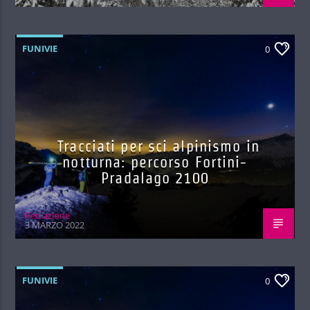
FUNIVIE
0
Tracciati per sci alpinismo in
notturna: percorso Fortini-
Pradalago 2100
Red.azione
3 MARZO 2022
FUNIVIE
0