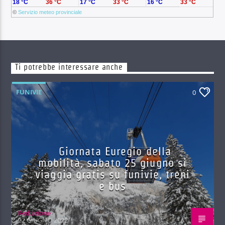
18 °C
36 °C
17 °C
33 °C
16 °C
33 °C
©
Servizio meteo provinciale
Ti potrebbe interessare anche
FUNIVIE
0
Giornata Euregio della
mobilità, sabato 25 giugno si
viaggia gratis su funivie, treni
e bus
Red.azione
22 GIUGNO 2022