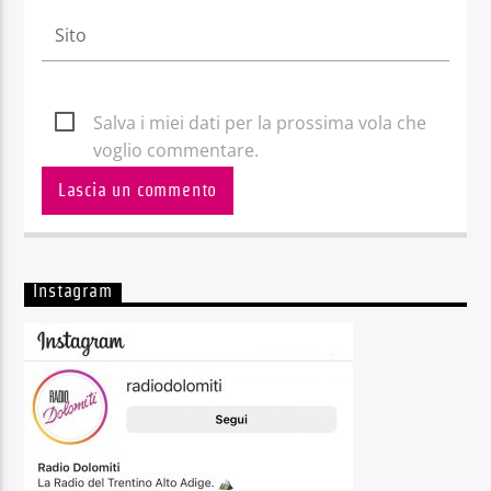
Salva i miei dati per la prossima vola che
voglio commentare.
Instagram