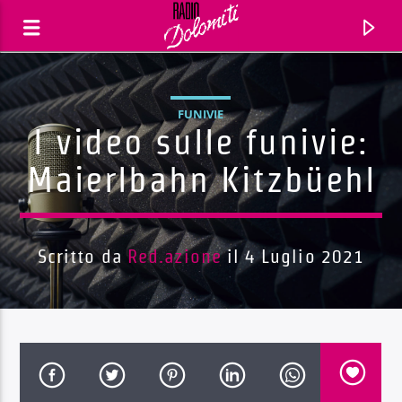
FUNIVIE
I video sulle funivie:
Maierlbahn Kitzbüehl
Scritto da
Red.azione
il 4 Luglio 2021
Traccia corrente
Titolo
Artista