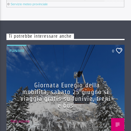
©
Servizio meteo provinciale
Ti potrebbe interessare anche
FUNIVIE
0
Giornata Euregio della
mobilità, sabato 25 giugno si
viaggia gratis su funivie, treni
e bus
Red.azione
22 GIUGNO 2022