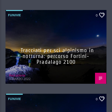
FUNIVIE
0
Tracciati per sci alpinismo in
notturna: percorso Fortini-
Pradalago 2100
Red.azione
3 MARZO 2022
FUNIVIE
0