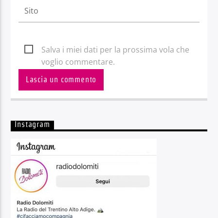
Salva i miei dati per la prossima vola che
voglio commentare.
Instagram