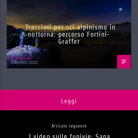
Tracciati per sci alpinismo in
notturna: percorso Fortini-
Graffer
Red.azione
3 MARZO 2022
Leggi
Articolo seguente
I video sulle funivie: Sapa,