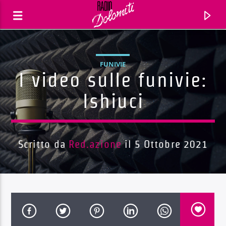
FUNIVIE
I video sulle funivie:
Ishiuci
Scritto da
Red.azione
il 5 Ottobre 2021
Traccia corrente
Titolo
Artista