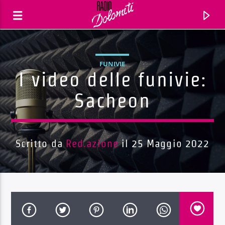
FUNIVIE
I video delle funivie:
Sacheon
Scritto da
Red.azione
il 25 Maggio 2022
Traccia corrente
Titolo
Artista