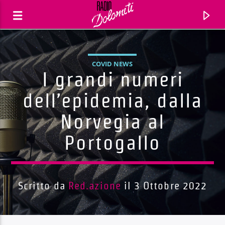
COVID NEWS
I grandi numeri
dell’epidemia, dalla
Norvegia al
Portogallo
Scritto da
Red.azione
il 3 Ottobre 2022
Traccia corrente
Titolo
Artista