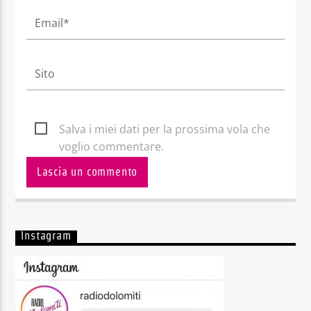
Salva i miei dati per la prossima vola che
voglio commentare.
Instagram