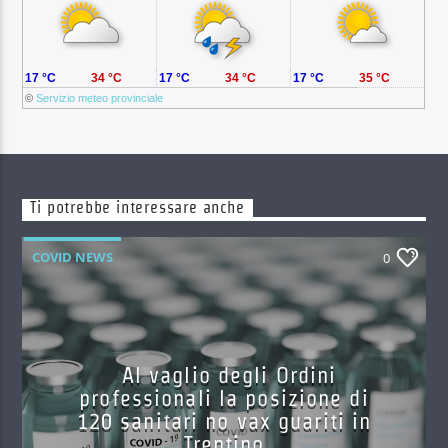
17 °C
34 °C
17 °C
34 °C
17 °C
35 °C
©
Servizio meteo provinciale
Ti potrebbe interessare anche
COVID NEWS
0
Al vaglio degli Ordini
professionali la posizione di
120 sanitari no vax guariti in
Trentino