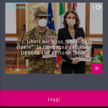
COVID NEWS
0
“Liberi dal virus, liberi di
vivere”: la campagna vaccinale
trentina con persone “vere”
Red.azione
10 GIUGNO 2021
Leggi