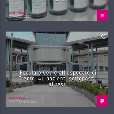
Red.azione
2 MARZO 2022
COVID NEWS
0
Focolaio Covid all’ospedale di
Trento: 41 pazienti sottoposti
ai test
Red.azione
7 SETTEMBRE 2021