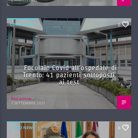
COVID NEWS
0
Focolaio Covid all’ospedale di
Trento: 41 pazienti sottoposti
ai test
Red.azione
7 SETTEMBRE 2021
COVID NEWS
0