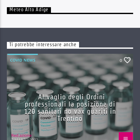
Meteo Alto Adige
Ti potrebbe interessare anche
COVID NEWS
0
Al vaglio degli Ordini
professionali la posizione di
120 sanitari no vax guariti in
Trentino
Red.azione
2 MARZO 2022