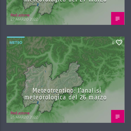
Red.azione
27 MARZO 2022
METEO
0
Meteotrentino: l’analisi
meteorologica del 26 marzo
Red.azione
26 MARZO 2022