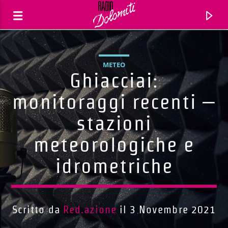
METEO
Ghiacciai:
monitoraggi recenti –
stazioni
meteorologiche e
idrometriche
Traccia corrente
Titolo
Scritto da
Red.azione
il 3 Novembre 2021
Artista