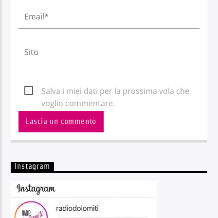
Salva i miei dati per la prossima vola che
voglio commentare.
Instagram