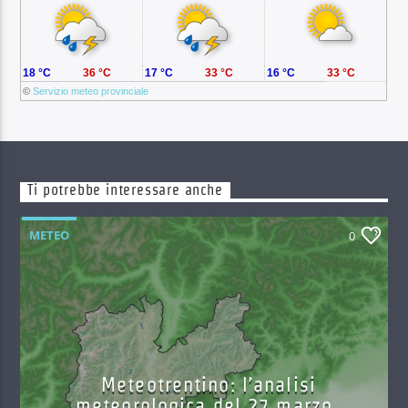
18 °C
36 °C
17 °C
33 °C
16 °C
33 °C
©
Servizio meteo provinciale
Ti potrebbe interessare anche
METEO
0
Meteotrentino: l’analisi
meteorologica del 27 marzo