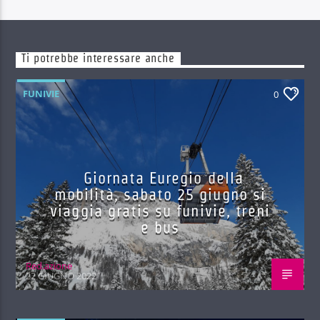
Ti potrebbe interessare anche
FUNIVIE
0
Giornata Euregio della
mobilità, sabato 25 giugno si
viaggia gratis su funivie, treni
e bus
Red.azione
22 GIUGNO 2022