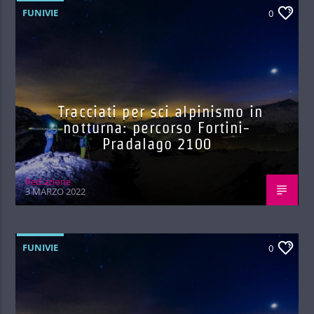
FUNIVIE
0
Tracciati per sci alpinismo in
notturna: percorso Fortini-
Pradalago 2100
Red.azione
3 MARZO 2022
FUNIVIE
0