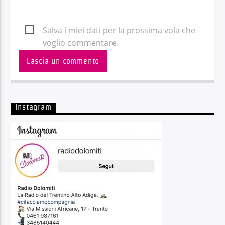
Salva i miei dati per la prossima vola che
voglio commentare.
Instagram