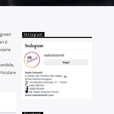
 green
Instagram
ari è
viarie
enibile,
rticolare