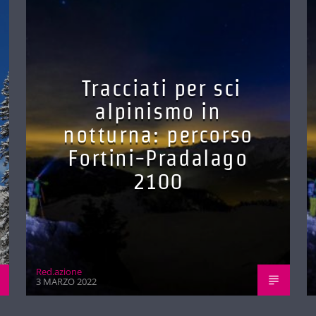
Tracciati per sci
alpinismo in
notturna: percorso
Fortini-Pradalago
2100
Red.azione
3 MARZO 2022