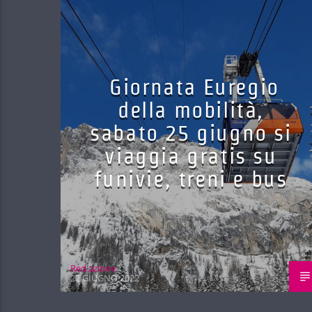
Giornata Euregio
della mobilità,
sabato 25 giugno si
viaggia gratis su
funivie, treni e bus
Red.azione
22 GIUGNO 2022