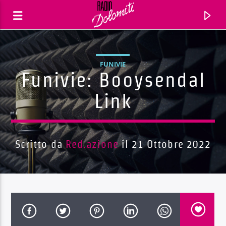
FUNIVIE
Funivie: Booysendal
Link
Scritto da
Red.azione
il 21 Ottobre 2022
Traccia corrente
Titolo
Artista