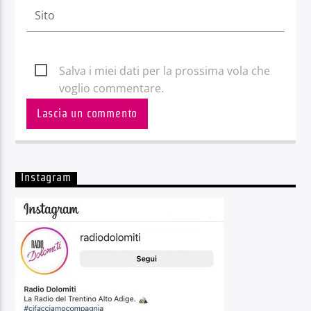
Salva i miei dati per la prossima vola che
voglio commentare.
Instagram