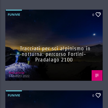
FUNIVIE
0
Tracciati per sci alpinismo in
notturna: percorso Fortini-
Pradalago 2100
Red.azione
3 MARZO 2022
FUNIVIE
0