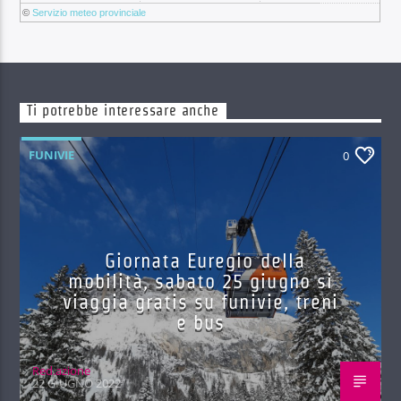
©
Servizio meteo provinciale
Ti potrebbe interessare anche
FUNIVIE
0
Giornata Euregio della
mobilità, sabato 25 giugno si
viaggia gratis su funivie, treni
e bus
Red.azione
22 GIUGNO 2022