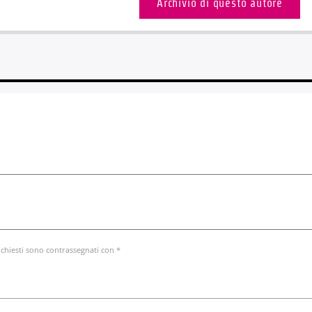
Archivio di questo autore
ichiesti sono contrassegnati con *