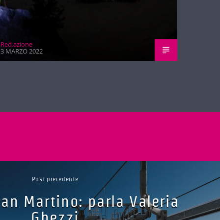
Red.azione
3 MARZO 2022
Post precedente
San Martino: parla Valeria
Ghezzi