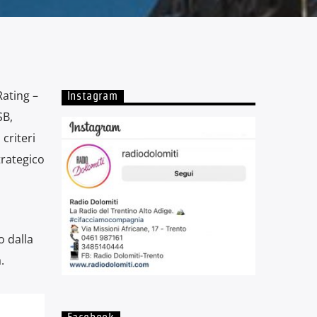
Rating –
Instagram
SB,
criteri
trategico
o dalla
.