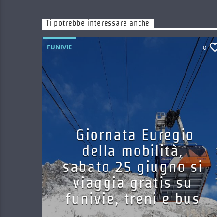
Ti potrebbe interessare anche
FUNIVIE
0
Giornata Euregio
della mobilità,
sabato 25 giugno si
viaggia gratis su
funivie, treni e bus