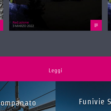
Red.azione
3 MARZO 2022
Leggi
Funivie 
Stompanato