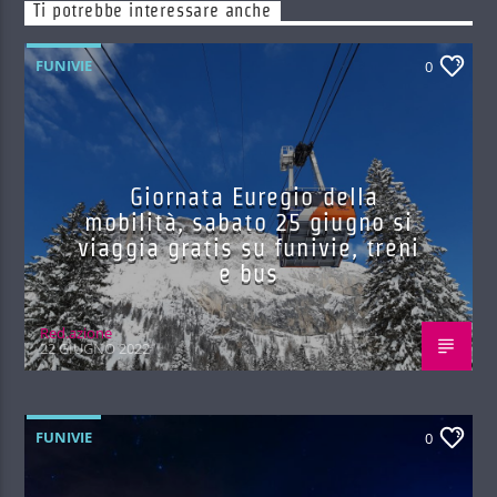
Ti potrebbe interessare anche
FUNIVIE
0
Giornata Euregio della
mobilità, sabato 25 giugno si
viaggia gratis su funivie, treni
e bus
Red.azione
22 GIUGNO 2022
FUNIVIE
0