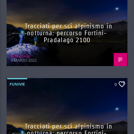
Tracciati per sci alpinismo in
notturna: percorso Fortini-
Pradalago 2100
Red.azione
3 MARZO 2022
FUNIVIE
0
Tracciati per sci alpinismo in
notturna: percorso Fortini-