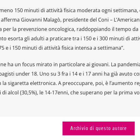
meno 150 minuti di attività fisica moderata ogni settimana
– afferma Giovanni Malagò, presidente del Coni – L’America
da per la prevenzione oncologica, raddoppiando il tempo da
esorta gli adulti a praticare tra i 150 e i 300 minuti di atti
75 e i 150 minuti di attività fisica intensa a settimana”.
one ha un focus mirato in particolare ai giovani. La pandemi
isti under 18. Uno su 3 fra i 14 e i 17 anni ha già avuto co
n la sigaretta elettronica. A preoccupare, poi, è l’aumento re
 di alcol (30,5%), le 14-17enni, che superano per la prima vol
Archivio di questo autore