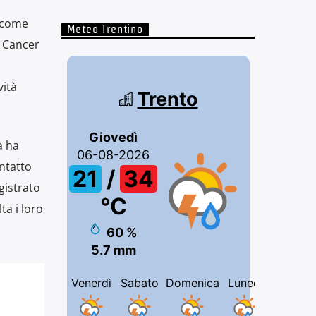
, come
Meteo Trentino
n Cancer
vità
a ha
ntatto
gistrato
ta i loro