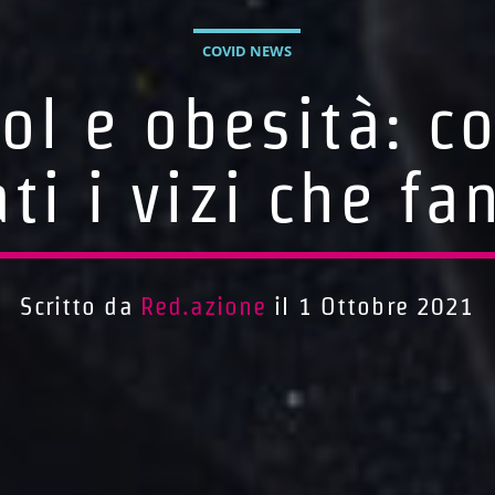
COVID NEWS
ol e obesità: co
i i vizi che f
Scritto da
Red.azione
il 1 Ottobre 2021