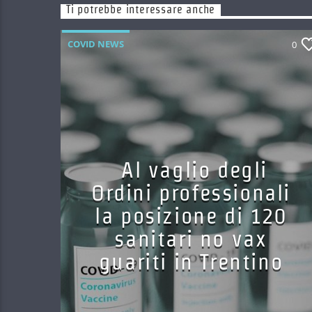
Ti potrebbe interessare anche
COVID NEWS
0
Al vaglio degli
Ordini professionali
la posizione di 120
sanitari no vax
guariti in Trentino