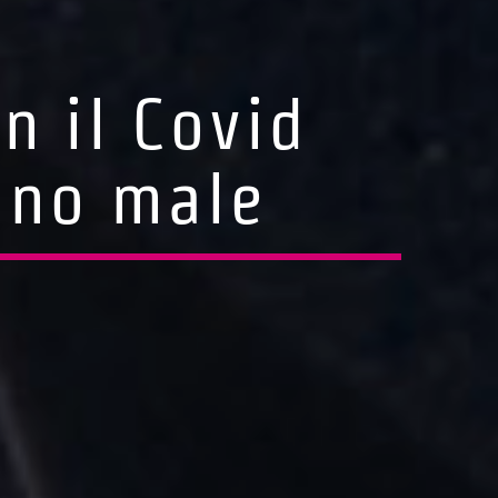
n il Covid
anno male