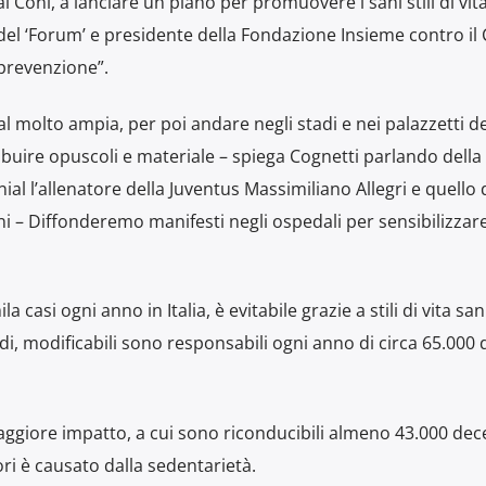
l Coni, a lanciare un piano per promuovere i sani stili di vit
el ‘Forum’ e presidente della Fondazione Insieme contro il
 prevenzione”.
molto ampia, per poi andare negli stadi e nei palazzetti de
ribuire opuscoli e materiale – spiega Cognetti parlando della
 l’allenatore della Juventus Massimiliano Allegri e quello 
ni – Diffonderemo manifesti negli ospedali per sensibilizzar
a casi ogni anno in Italia, è evitabile grazie a stili di vita sani
i, modificabili sono responsabili ogni anno di circa 65.000 
 maggiore impatto, a cui sono riconducibili almeno 43.000 dec
ri è causato dalla sedentarietà.