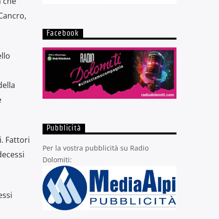
a che
 Cancro,
Facebook
llo
della
e
Pubblicità
. Fattori
Per la vostra pubblicità su Radio
decessi
Dolomiti:
essi