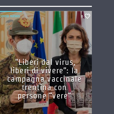
COVID NEWS
0
“Liberi dal virus,
liberi di vivere”: la
campagna vaccinale
trentina con
persone “vere”