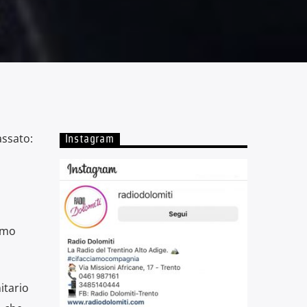
assato:
Instagram
umo
itario