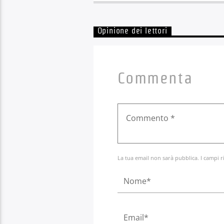
Opinione dei lettori
Commenta
La tua email non sarà pubblica. I campi r