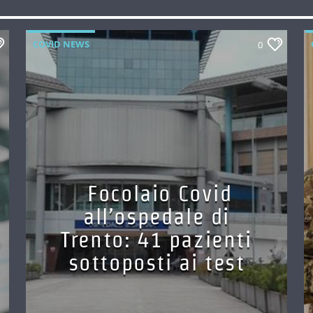
COVID NEWS
0
Focolaio Covid
all’ospedale di
Trento: 41 pazienti
sottoposti ai test