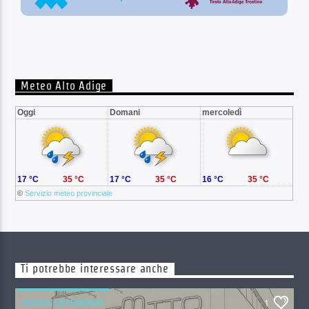
Meteo Alto Adige
Oggi
Domani
mercoledì
17 °C
35 °C
17 °C
35 °C
16 °C
35 °C
©
Servizio meteo provinciale
Ti potrebbe interessare anche
SENZA CATEGORIA
1