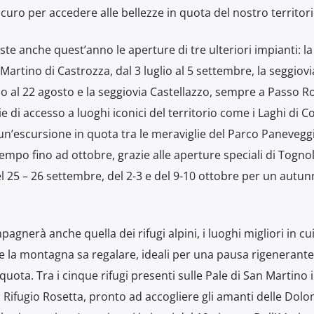
o per accedere alle bellezze in quota del nostro territori
iste anche quest’anno le aperture di tre ulteriori impianti: la
artino di Castrozza, dal 3 luglio al 5 settembre, la seggiovi
io al 22 agosto e la seggiovia Castellazzo, sempre a Passo Rol
ie di accesso a luoghi iconici del territorio come i Laghi di C
 un’escursione in quota tra le meraviglie del Parco Panevegg
mpo fino ad ottobre, grazie alle aperture speciali di Tognol
 25 – 26 settembre, del 2-3 e del 9-10 ottobre per un autun
pagnerà anche quella dei rifugi alpini, i luoghi migliori in cu
 la montagna sa regalare, ideali per una pausa rigenerante
uota. Tra i cinque rifugi presenti sulle Pale di San Martino 
l Rifugio Rosetta, pronto ad accogliere gli amanti delle Dolom