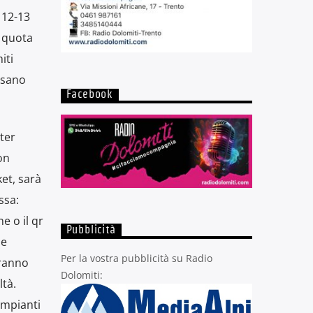
 12-13
i quota
iti
ssano
Facebook
ter
on
ket, sarà
ssa:
e o il qr
Pubblicità
he
Per la vostra pubblicità su Radio
tranno
Dolomiti:
ltà.
impianti