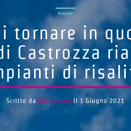
FUNIVIE
i tornare in qu
di Castrozza ria
mpianti di risali
Scritto da
Red.azione
il 1 Giugno 2021