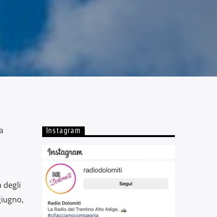
a
Instagram
 degli
giugno,