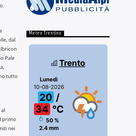
o.
a
Meteo Trentino
le, dal
olbricon
io Pale
a,
no tutto
i
 al
il primo
iti nei