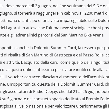
a, dove mercoledì 2 giugno, nei fine settimana del 5-6 e del
 giugno, si tornerà a raggiungere in cabinovia i 2200 metri d
ettimana di anticipo di una vista impareggiabile sulle Dolom
l Lagorai, in attesa che l’ultima neve si sciolga e che si po
tte e gli adrenalinici percorsi del San Martino Bike Arena.
isponibile anche la Dolomiti Summer Card, la tessera per po
nti di risalita di San Martino di Castrozza e del Passo Rolle, c
i e attività. L’acquisto della card, come quello dei singoli tic
à di acquisto online, utilissima per evitare inutili code alla ca
lli il voucher cartaceo rilasciato al momento dell’acquisizion
ne. Un’opportunità, questa della Dolomiti Summer Card, c
gli ascoltatori di Radio Deejay, che dal 21 al 26 giugno po
3 su 5 giornate nel consueto spazio dedicato al Premio Fede
tigiosa a livello nazionale per valorizzare ulteriormente gli 