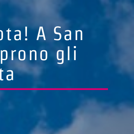
ota! A San
prono gli
ta