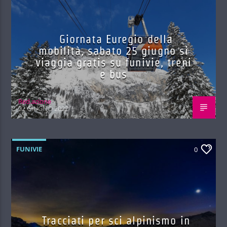
Giornata Euregio della
mobilità, sabato 25 giugno si
viaggia gratis su funivie, treni
e bus
Red.azione
22 GIUGNO 2022
FUNIVIE
0
Tracciati per sci alpinismo in