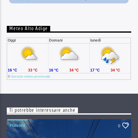
Meteo Alto Adige
Oggi
Domani
lunedì
16 °C
33 °C
16 °C
34 °C
17 °C
34 °C
©
Servizio meteo provinciale
Ti potrebbe interessare anche
FUNIVIE
0