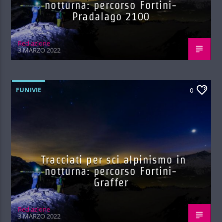
notturna: percorso Fortini-
Pradalago 2100
Red.azione
3 MARZO 2022
FUNIVIE
0
Tracciati per sci alpinismo in
notturna: percorso Fortini-
Graffer
Red.azione
3 MARZO 2022