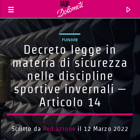
FUNIVIE
Decreto legge in
materia di sicurezza
nelle discipline
sportive invernali –
Articolo 14
Traccia corrente
Titolo
Scritto da
Red.azione
il 12 Marzo 2022
Artista