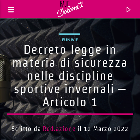
FUNIVIE
Decreto legge in
materia di sicurezza
nelle discipline
sportive invernali –
Articolo 1
Traccia corrente
Titolo
Scritto da
Red.azione
il 12 Marzo 2022
Artista