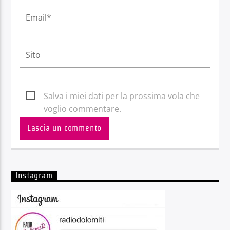
Salva i miei dati per la prossima vola che
voglio commentare.
Instagram