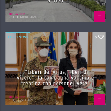
ai test
Red.azione
7 SETTEMBRE 2021
COVID NEWS
0
“Liberi dal virus, liberi di
vivere”: la campagna vaccinale
trentina con persone “vere”
Red.azione
10 GIUGNO 2021