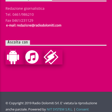
Redazione giornalistica
Tel. 0461/986210
Fax 0461/231129
Ascolta con
© Copyright 2019 Radio Dolomiti Srl. E' vietata la riproduzione
anche parziale. Powered by
NIT SYSTEM S.R.L.
|
Consent