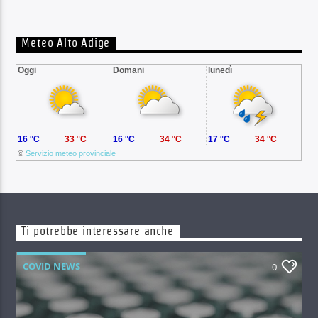
Meteo Alto Adige
Oggi
Domani
lunedì
16 °C
33 °C
16 °C
34 °C
17 °C
34 °C
©
Servizio meteo provinciale
Ti potrebbe interessare anche
COVID NEWS
0