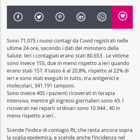
Sono 71.075 i nuovi contagi da Covid registrati nelle
Radio Dolomiti
ultime 24 ore, secondo i dati del ministero della
Salute. Ieri i contagiati erano stati 80.653 . Le vittime
sono invece 155, due in meno rispetto a ieri quando
erano stati 157. Il tasso è al 20,8%, rispetto al 22% di
ieri e sono stati eseguiti in tutto, tra antigenici e
molecolari, 341.191 tamponi.
Sono invece 405 i pazienti ricoverati in terapia
intensiva, mentre gli ingressi giornalieri sono 43. I
ricoverati nei reparti ordinari sono 10.944 , 40 in
meno rispetto a ieri .
Scende l’indice di contagio Rt, che resta ancora sopra
la soglia epidemica, e scende anche l’incidenza nel