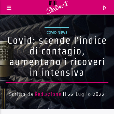
COVID NEWS
Covid: scende l’indice
di contagio,
aumentano i ricoveri
in intensiva
Scritto da
Red.azione
il 22 Luglio 2022
Traccia corrente
Titolo
Artista