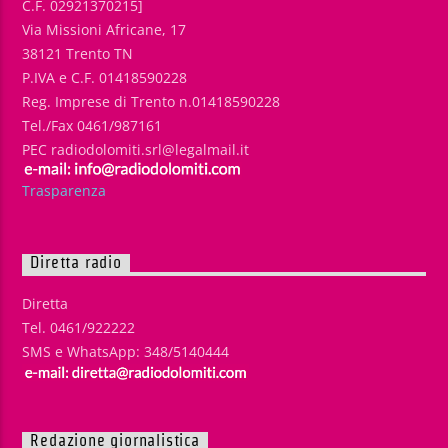
C.F. 02921370215]
Via Missioni Africane, 17
38121 Trento TN
P.IVA e C.F. 01418590228
Reg. Imprese di Trento n.01418590228
Tel./Fax 0461/987161
PEC radiodolomiti.srl@legalmail.it
Trasparenza
Diretta radio
Diretta
Tel. 0461/922222
SMS e WhatsApp: 348/5140444
Redazione giornalistica