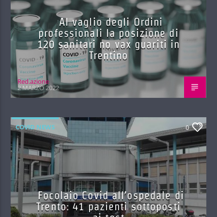
Al vaglio degli Ordini
professionali la posizione di
120 sanitari no vax guariti in
Trentino
Red.azione
2 MARZO 2022
COVID NEWS
0
Focolaio Covid all’ospedale di
Trento: 41 pazienti sottoposti