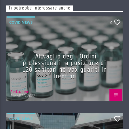
Ti potrebbe interessare anche
COVID NEWS
0
Al vaglio degli Ordini
professionali la posizione di
120 sanitari no vax guariti in
Trentino
Red.azione
2 MARZO 2022
COVID NEWS
0