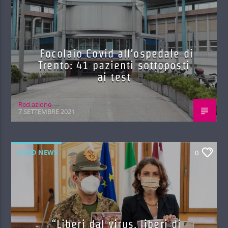
Focolaio Covid all’ospedale di
Trento: 41 pazienti sottoposti
ai test
Red.azione
7 SETTEMBRE 2021
COVID NEWS
0
“Liberi dal virus, liberi di