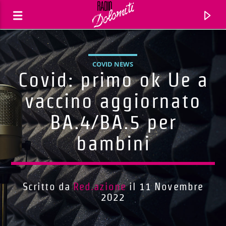
COVID NEWS
Covid: primo ok Ue a
vaccino aggiornato
BA.4/BA.5 per
bambini
Scritto da
Red.azione
il 11 Novembre
Traccia corrente
2022
Titolo
Artista