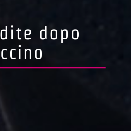
rdite dopo
accino