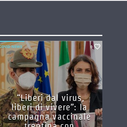
COVID NEWS
0
“Liberi dal virus,
liberi di vivere”: la
campagna vaccinale
trentina con