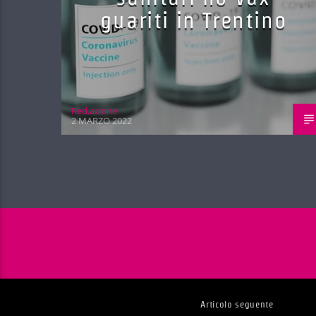
guariti in Trentino
Red.azione
2 MARZO 2022
Articolo seguente