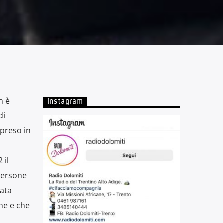
n è
Instagram
di
 preso in
 il
 persone
lata
one e che