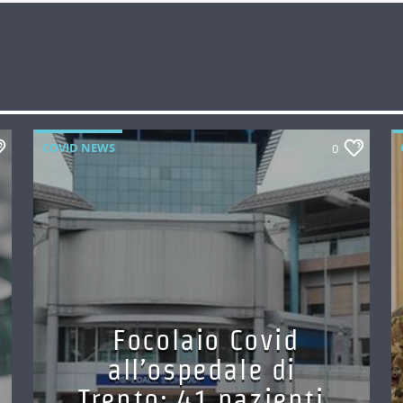
COVID NEWS
0
Focolaio Covid
all’ospedale di
Trento: 41 pazienti