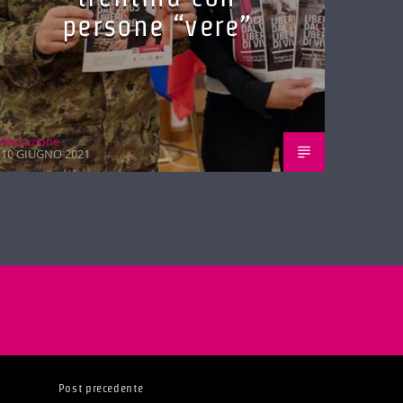
persone “vere”
Red.azione
10 GIUGNO 2021
Post precedente