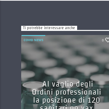
Ti potrebbe interessare anche
COVID NEWS
0
Al vaglio degli
Ordini professionali
la posizione di 120
sanitari no vax