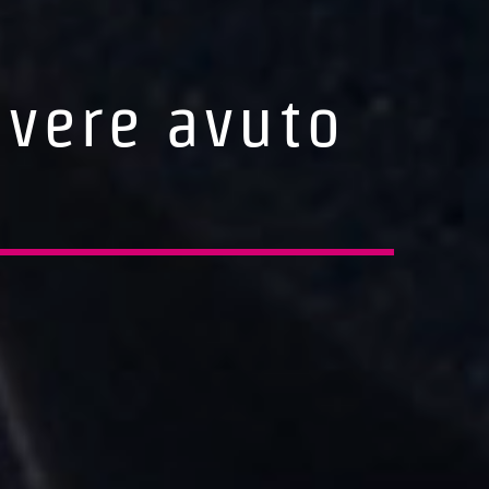
avere avuto
i