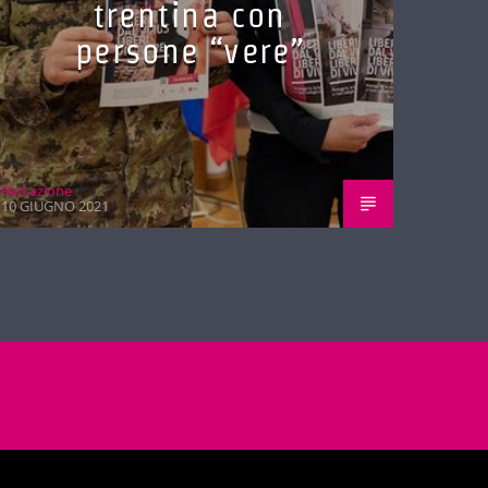
trentina con
persone “vere”
Red.azione
10 GIUGNO 2021