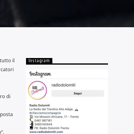
utto il
Instagram
catori
ro di
sposta
”,