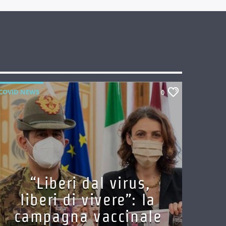
COVID NEWS
0
“Liberi dal virus,
liberi di vivere”: la
campagna vaccinale