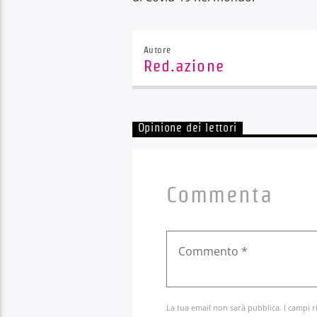
Autore
Red.azione
Opinione dei lettori
Commenta
La tua email non sarà pubblica. I campi r