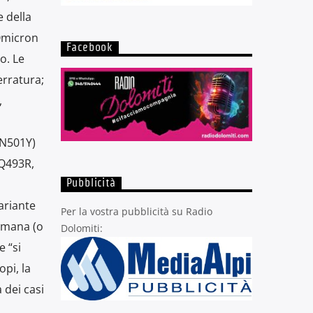
e della
 Omicron
Facebook
o. Le
erratura;
,
(N501Y)
(Q493R,
Pubblicità
variante
Per la vostra pubblicità su Radio
umana (o
Dolomiti:
e “si
pi, la
 dei casi