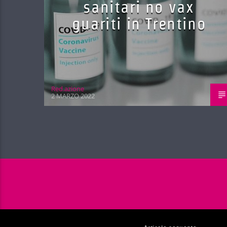
sanitari no vax
guariti in Trentino
Red.azione
2 MARZO 2022