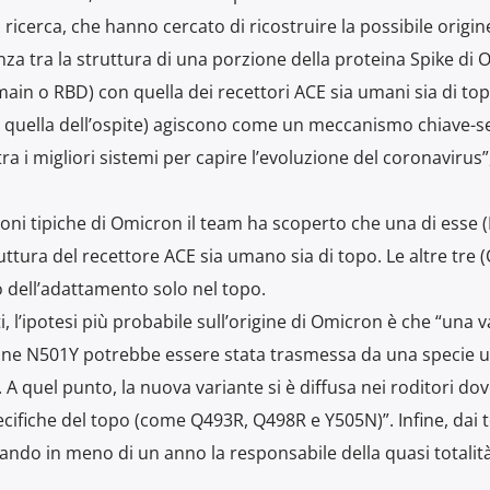
icerca, che hanno cercato di ricostruire la possibile origin
za tra la struttura di una porzione della proteina Spike di
ain o RBD) con quella dei recettori ACE sia umani sia di top
e quella dell’ospite) agiscono come un meccanismo chiave-s
a i migliori sistemi per capire l’evoluzione del coronavirus”
ni tipiche di Omicron il team ha scoperto che una di esse 
ruttura del recettore ACE sia umano sia di topo. Le altre tre 
o dell’adattamento solo nel topo.
ti, l’ipotesi più probabile sull’origine di Omicron è che “una 
one N501Y potrebbe essere stata trasmessa da una specie 
. A quel punto, la nuova variante si è diffusa nei roditori dov
ifiche del topo (come Q493R, Q498R e Y505N)”. Infine, dai to
ando in meno di un anno la responsabile della quasi totalità