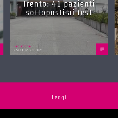
Trento: 41 pazienti
sottoposti ai test
Red.azione
7 SETTEMBRE 2021
Leggi