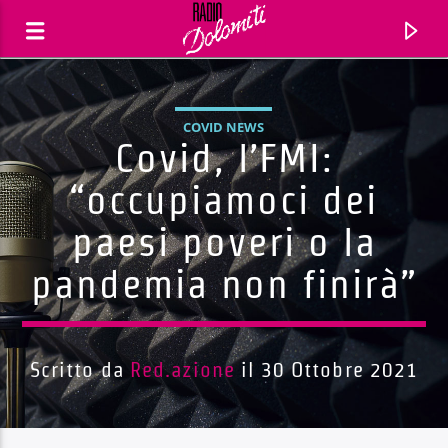
COVID NEWS
Covid, l’FMI:
“occupiamoci dei
paesi poveri o la
pandemia non finirà”
Scritto da
Red.azione
il 30 Ottobre 2021
Traccia corrente
Titolo
Artista