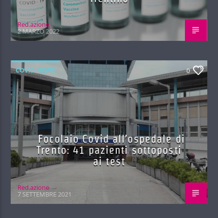
Red.azione
2 MARZO 2022
COVID NEWS
0
Focolaio Covid all’ospedale di
Trento: 41 pazienti sottoposti
ai test
Red.azione
7 SETTEMBRE 2021