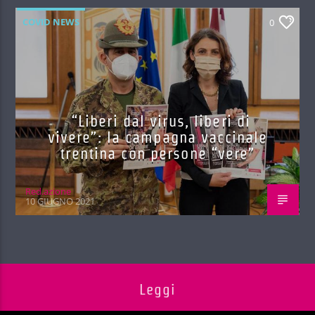
COVID NEWS
0
“Liberi dal virus, liberi di
vivere”: la campagna vaccinale
trentina con persone “vere”
Red.azione
10 GIUGNO 2021
Leggi