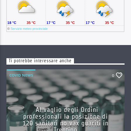
18 °C
35 °C
17 °C
35 °C
17 °C
35 °C
©
Servizio meteo provinciale
Ti potrebbe interessare anche
COVID NEWS
0
Al vaglio degli Ordini
professionali la posizione di
120 sanitari no vax guariti in
Trentino