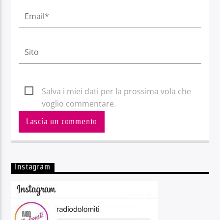
Salva i miei dati per la prossima vola che
voglio commentare.
Instagram