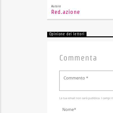
Autore
Red.azione
Opinione dei lettori
Commenta
La tua email non sarà pubblica. I campi r