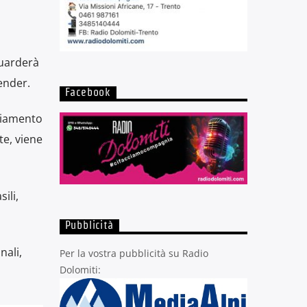
guarderà
äender.
Facebook
nziamento
e, viene
ili,
Pubblicità
nali,
Per la vostra pubblicità su Radio
Dolomiti: