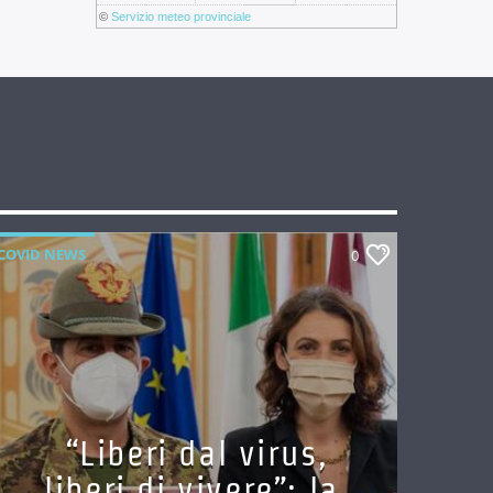
©
Servizio meteo provinciale
COVID NEWS
0
“Liberi dal virus,
liberi di vivere”: la