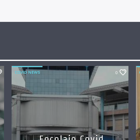
COVID NEWS
0
Focolaio Covid