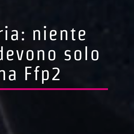
ria: niente
 devono solo
na Ffp2