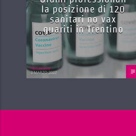
la posizione di 120
sanitari no vax
guariti in Trentino
Red.azione
2 MARZO 2022