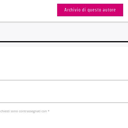
Archivio di questo autore
ichiesti sono contrassegnati con *