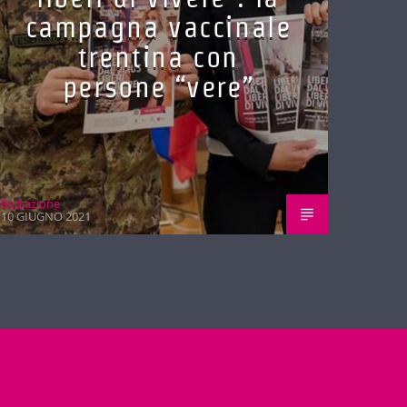
campagna vaccinale
trentina con
persone “vere”
Red.azione
10 GIUGNO 2021