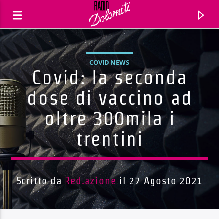
COVID NEWS
Covid: la seconda
dose di vaccino ad
oltre 300mila i
trentini
Scritto da
Red.azione
il 27 Agosto 2021
Traccia corrente
Titolo
Artista