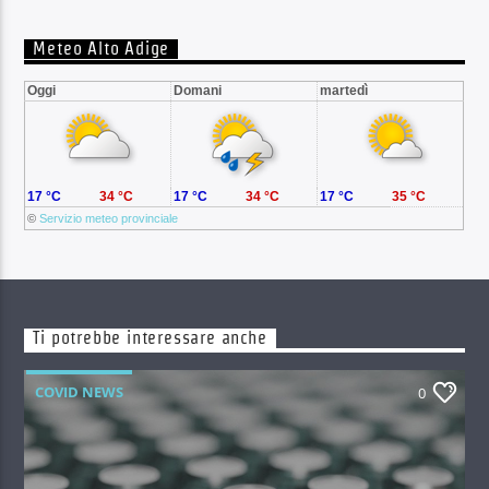
Meteo Alto Adige
Oggi
Domani
martedì
17 °C
34 °C
17 °C
34 °C
17 °C
35 °C
©
Servizio meteo provinciale
Ti potrebbe interessare anche
COVID NEWS
0