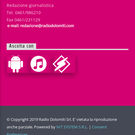
Redazione giornalistica
Tel. 0461/986210
Fax 0461/231129
Ascolta con
© Copyright 2019 Radio Dolomiti Srl. E' vietata la riproduzione
anche parziale. Powered by
NIT SYSTEM S.R.L.
|
Consent
Preferences