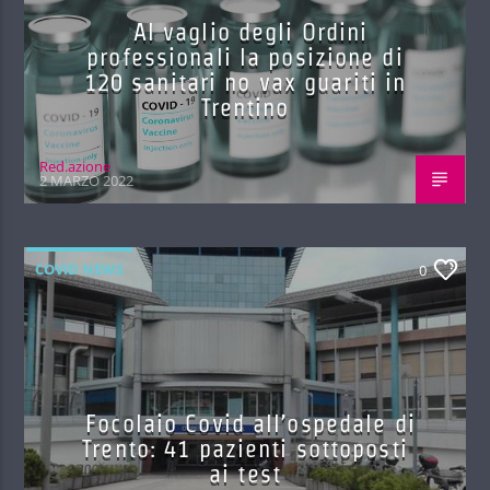
Al vaglio degli Ordini
professionali la posizione di
120 sanitari no vax guariti in
Trentino
Red.azione
2 MARZO 2022
COVID NEWS
0
Focolaio Covid all’ospedale di
Trento: 41 pazienti sottoposti
ai test