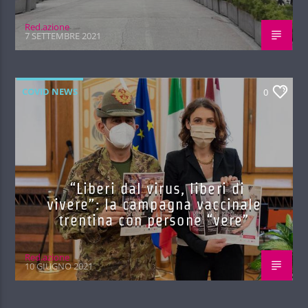
Red.azione
7 SETTEMBRE 2021
COVID NEWS
0
“Liberi dal virus, liberi di
vivere”: la campagna vaccinale
trentina con persone “vere”
Red.azione
10 GIUGNO 2021