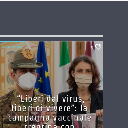
COVID NEWS
0
“Liberi dal virus,
liberi di vivere”: la
campagna vaccinale
trentina con