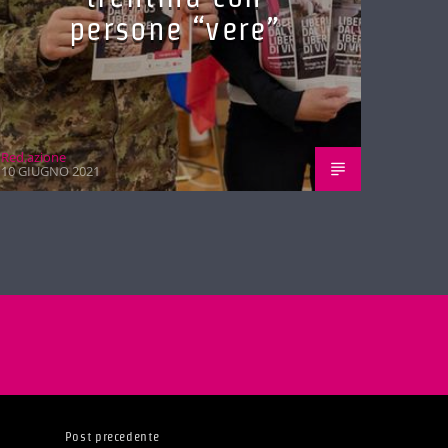
persone “vere”
Red.azione
10 GIUGNO 2021
Post precedente