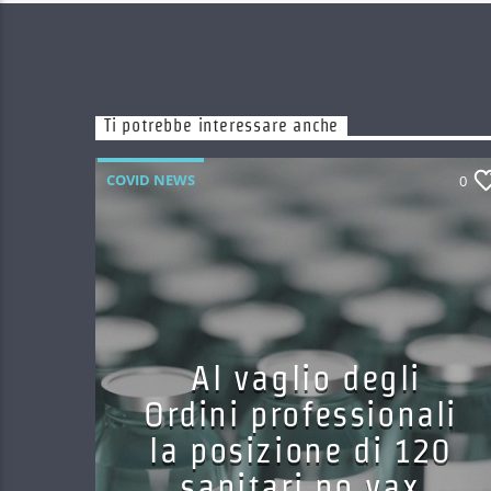
Ti potrebbe interessare anche
COVID NEWS
0
Al vaglio degli
Ordini professionali
la posizione di 120
sanitari no vax