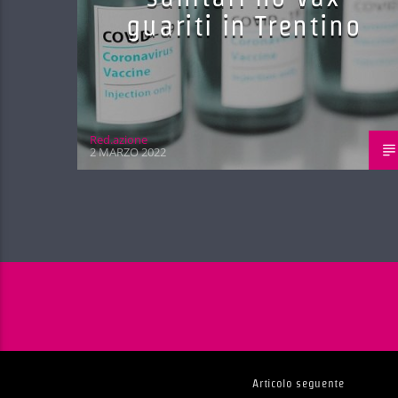
guariti in Trentino
Red.azione
2 MARZO 2022
Articolo seguente