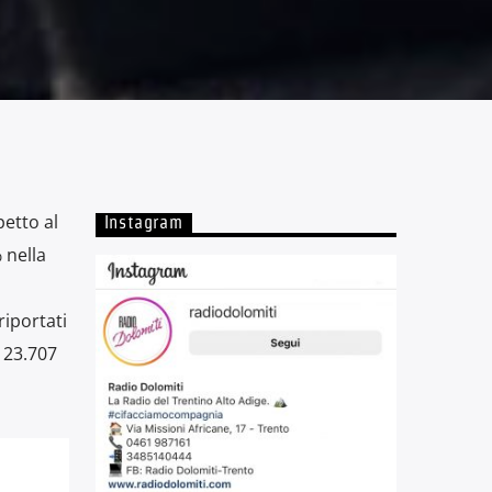
petto al
Instagram
 nella
riportati
 23.707