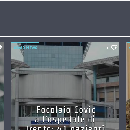
COVID NEWS
0
Focolaio Covid
all’ospedale di
Trento: 41 pazienti