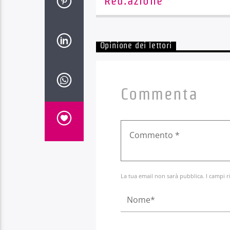
Red.azione
Opinione dei lettori
Commenta
La tua email non sarà pubblica. I campi r