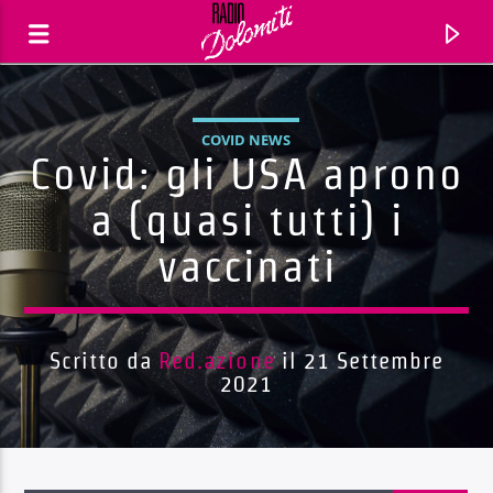
COVID NEWS
Covid: gli USA aprono
a (quasi tutti) i
vaccinati
Scritto da
Red.azione
il 21 Settembre
2021
Traccia corrente
Titolo
Artista