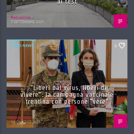
ai test
Red.azione
7 SETTEMBRE 2021
COVID NEWS
0
“Liberi dal virus, liberi di
vivere”: la campagna vaccinale
trentina con persone “vere”
Red.azione
10 GIUGNO 2021