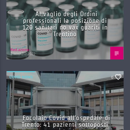
Al vaglio degli Ordini
professionali la posizione di
120 sanitari no vax guariti in
Trentino
Red.azione
2 MARZO 2022
COVID NEWS
0
Focolaio Covid all’ospedale di
Trento: 41 pazienti sottoposti