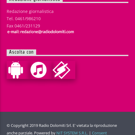
Redazione giornalistica
Tel. 0461/986210
Fax 0461/231129
Ascolta con
© Copyright 2019 Radio Dolomiti Srl. E' vietata la riproduzione
anche parziale. Powered by
NIT SYSTEM S.R.L.
|
Consent