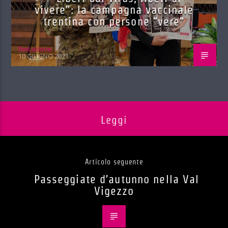
vivere”: la campagna vaccinale
trentina con persone “vere”
Red.azione
10 GIUGNO 2021
Leggi
Articolo seguente
Passeggiate d’autunno nella Val
Vigezzo