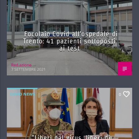
Focolaio Covid all’ospedale di
Trento: 41 pazienti sottoposti
ai test
Red.azione
7 SETTEMBRE 2021
COVID NEWS
0
“Liberi dal virus, liberi di