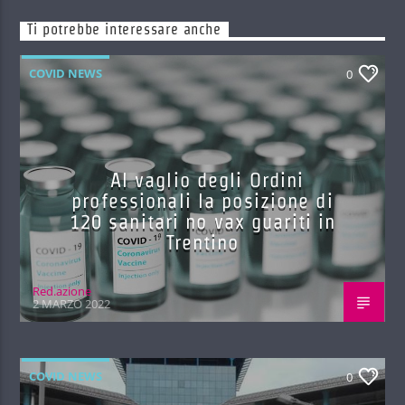
Ti potrebbe interessare anche
COVID NEWS
0
Al vaglio degli Ordini
professionali la posizione di
120 sanitari no vax guariti in
Trentino
Red.azione
2 MARZO 2022
COVID NEWS
0