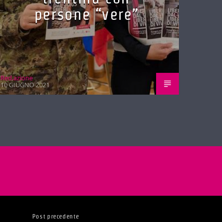
persone “vere”
Red.azione
10 GIUGNO 2021
Post precedente