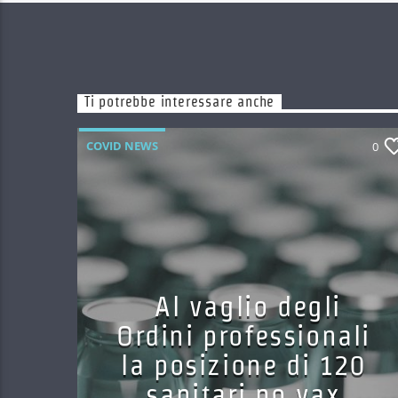
Ti potrebbe interessare anche
COVID NEWS
0
Al vaglio degli
Ordini professionali
la posizione di 120
sanitari no vax