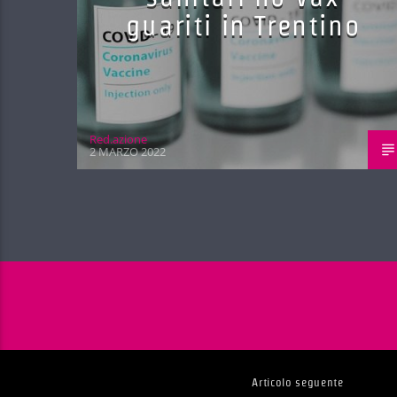
guariti in Trentino
Red.azione
2 MARZO 2022
Articolo seguente