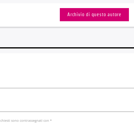
Archivio di questo autore
ichiesti sono contrassegnati con *