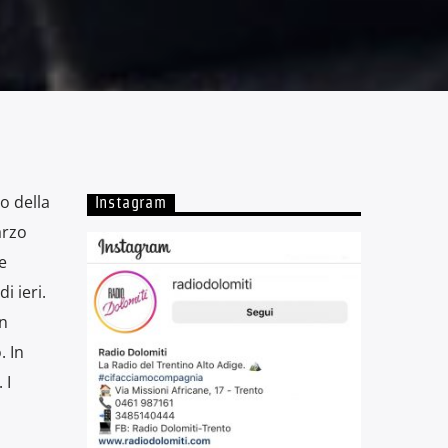
o della
Instagram
arzo
e
i ieri.
in
. In
 I