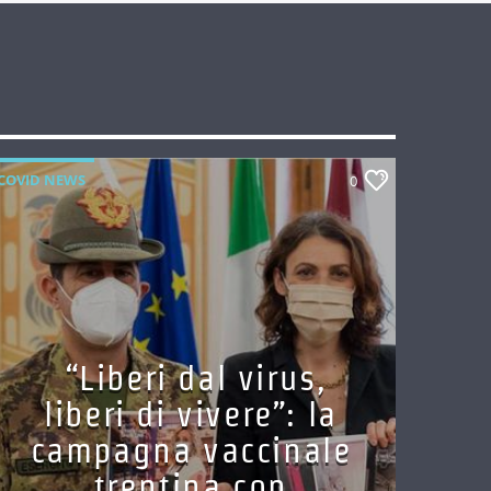
COVID NEWS
0
“Liberi dal virus,
liberi di vivere”: la
campagna vaccinale
trentina con