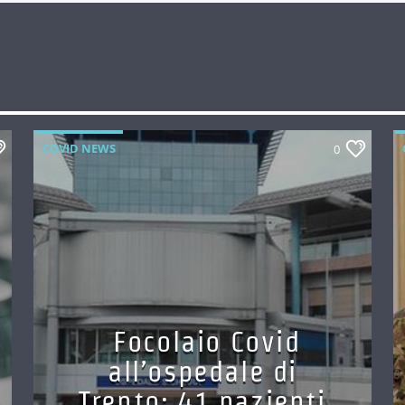
COVID NEWS
0
Focolaio Covid
all’ospedale di
Trento: 41 pazienti