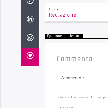
Autore
Red.azione
Opinione dei lettori
Commenta
La tua email non sarà pubblica. I campi r